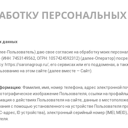
РАБОТКУ ПЕРСОНАЛЬНЫ
х данных
лее-Пользователь) даю свое согласие на обработку моих персон
 (ИНН: 7453149562, ОГРН: 1057424592312) (далее-Оператор) пос
у: https://saronagroup.ru/, его сервисах или его поддоменах, а т
зованию на этом сайте (далее вместе — Сайт).
нформацию
: Фамилия, имя, номер телефона, адрес электронной п
 фотографическое изображение Пользователя, ссылки на профайлы F
рмация о действиях Пользователя на сайте, данные о местоположе
ания с помощью установленного на устройстве Пользователя прог
адрес, ID устройства), электронный серийный номер (IMEI, MEID)
теля.