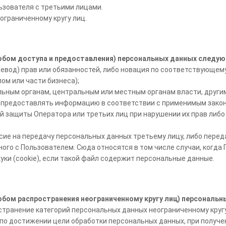
ьзователя с третьими лицами.
ограниченному кругу лиц.
собом доступа и предоставления) персональных данных следу
ревод) прав или обязанностей, либо новация по соответствующем
ом или части бизнеса);
ельным органам, центральным или местным органам власти, друг
су предоставлять информацию в соответствии с применимым зако
 защиты Оператора или третьих лиц при нарушении их прав либо 
асие на передачу персональных данных третьему лицу, либо пере
ного с Пользователем. Сюда относятся в том числе случаи, когд
куки (cookie), если такой файл содержит персональные данные.
обом распространения неограниченному кругу лиц) персональн
странение категорий персональных данных неограниченному кругу
о достижении цели обработки персональных данных, при получе