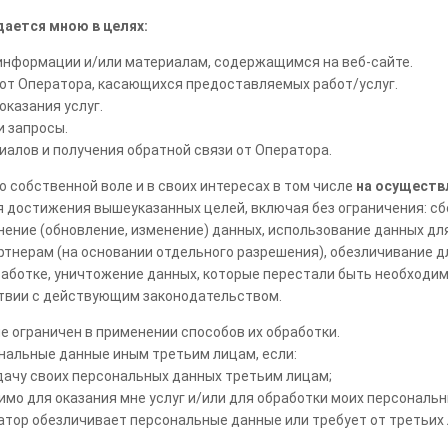
дается мною в целях:
 информации и/или материалам, содержащимся на веб-сайте.
 от Оператора, касающихся предоставляемых работ/услуг.
казания услуг.
и запросы.
алов и получения обратной связи от Оператора.
о собственной воле и в своих интересах в том числе
на осуществ
я достижения вышеуказанных целей, включая без ограничения: сб
нение (обновление, изменение) данных, использование данных дл
тнерам (на основании отдельного разрешения), обезличивание дл
аботке, уничтожение данных, которые перестали быть необходи
твии с действующим законодательством.
е ограничен в применении способов их обработки.
нальные данные иным третьим лицам, если:
едачу своих персональных данных третьим лицам;
мо для оказания мне услуг и/или для обработки моих персональн
атор обезличивает персональные данные или требует от третьи