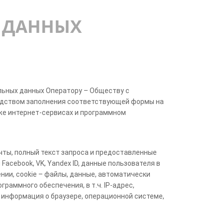
Х ДАННЫХ
альных данных Оператору – Обществу с
редством заполнения соответствующей формы на
акже интернет-сервисах и программном
очты, полный текст запроса и предоставленные
acebook, VK, Yandex ID, данные пользователя в
нии, cookie – файлы, данные, автоматически
раммного обеспечения, в т.ч. IP-адрес,
, информация о браузере, операционной системе,