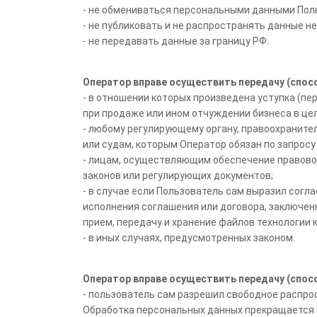
- не обмениваться персональными данными Пол
- не публиковать и не распространять данные не
- не передавать данные за границу РФ.
Оператор вправе осуществить передачу (спо
- в отношении которых произведена уступка (пе
при продаже или ином отчуждении бизнеса в цел
- любому регулирующему органу, правоохранит
или судам, которым Оператор обязан по запро
- лицам, осуществляющим обеспечение правовой
законов или регулирующих документов;
- в случае если Пользователь сам выразил согл
исполнения соглашения или договора, заключен
прием, передачу и хранение файлов технологии 
- в иных случаях, предусмотренных законом.
Оператор вправе осуществить передачу (спос
- пользователь сам разрешил свободное распро
Обработка персональных данных прекращается п